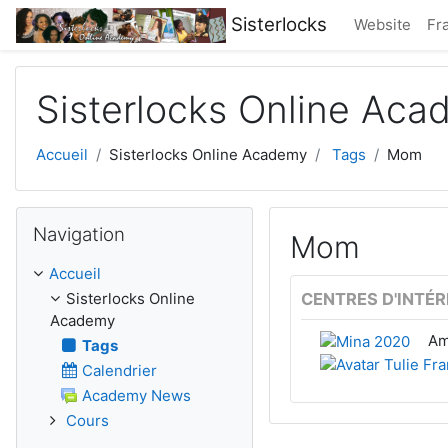
Passer au contenu principal
Sisterlocks
Website
Fra
Sisterlocks Online Ac
Accueil
Sisterlocks Online Academy
Tags
Mom
Passer Navigation
Navigation
Mom
Accueil
Sisterlocks Online
CENTRES D'INTÉR
Academy
Am
Tags
Calendrier
Academy News
Cours