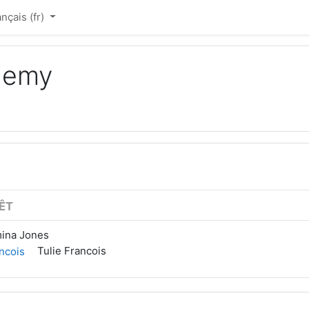
nçais ‎(fr)‎
ademy
ÊT
ina Jones
Tulie Francois