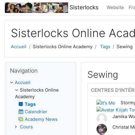
Passer au contenu principal
Sisterlocks
Website
Fra
Sisterlocks Online Ac
Accueil
Sisterlocks Online Academy
Tags
Sewing
Passer Navigation
Navigation
Sewing
Accueil
Sisterlocks Online
CENTRES D'INTÉR
Academy
Storm
Tags
Calendrier
Jamika W
Academy News
Cours
Christal Mi