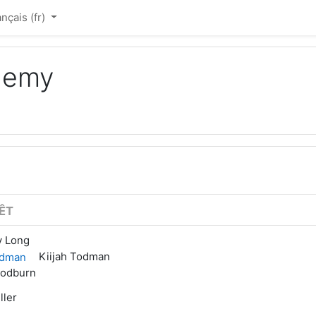
nçais ‎(fr)‎
ademy
ÊT
y Long
Kiijah Todman
oodburn
ller